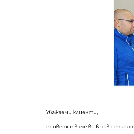
Уважаеми клиенти,
приветстваме ви в новооткритият