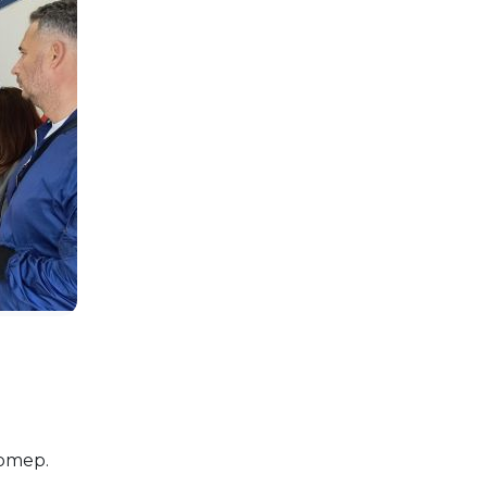
ртер.