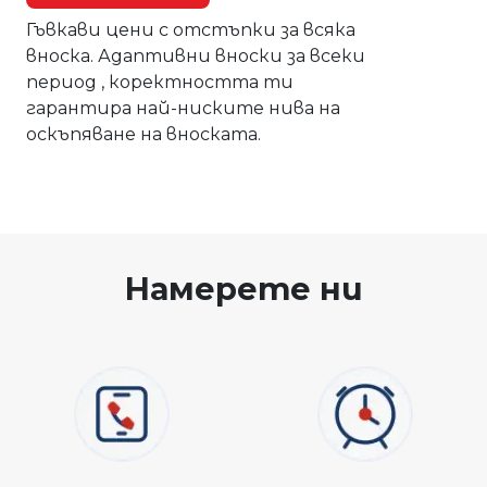
Гъвкави цени с отстъпки за всяка
вноска. Адаптивни вноски за всеки
период , коректността ти
гарантира най-ниските нива на
оскъпяване на вноската.
Намерете ни