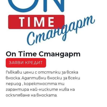
On Time Стандарт
ЗАЯВИ КРЕДИТ
Гъвкави цени с отстъпки за всяка
вноска. Адаптивни вноски за всеки
период , коректността ти
гарантира най-ниските нива на
оскъпяване на вноската.